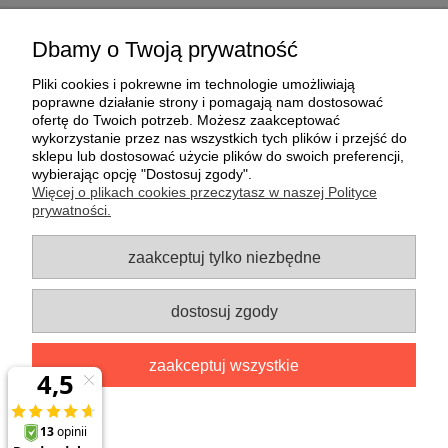
Dbamy o Twoją prywatność
Napędy sterowane bezpotencjałowo DCT do karniszy Somfy
Glydea.
Pliki cookies i pokrewne im technologie umożliwiają
poprawne działanie strony i pomagają nam dostosować
ofertę do Twoich potrzeb. Możesz zaakceptować
Nie znaleziono produktów spełniających podane kryteria.
wykorzystanie przez nas wszystkich tych plików i przejść do
sklepu lub dostosować użycie plików do swoich preferencji,
wybierając opcję "Dostosuj zgody".
Warunki zakupów
Więcej o plikach cookies przeczytasz w naszej Polityce
prywatności.
Moje konto
zaakceptuj tylko niezbędne
Informacje o sklepie
dostosuj zgody
Kontakt:
sklep@twojerolety.eu
kom. 606833300 tel.
zaakceptuj wszystkie
224977711 Punkt odbioru osobistego zamówionych towarów
czynny pon.-czw. 8.15-15.00 ul. Białołęcka 233a B.1, 03-253
Warszawa
pokaż pełną wersję strony