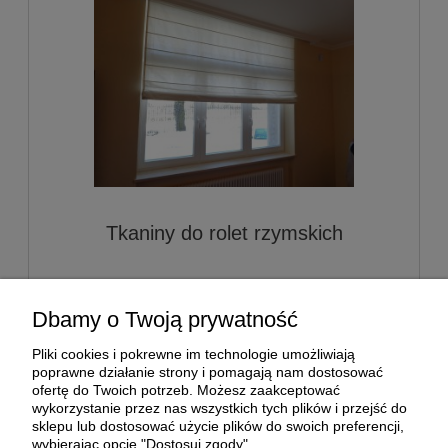
Tkaniny do rolet rzymskich
170,00 zł
Dbamy o Twoją prywatność
Pliki cookies i pokrewne im technologie umożliwiają
do koszyka
poprawne działanie strony i pomagają nam dostosować
ofertę do Twoich potrzeb. Możesz zaakceptować
wykorzystanie przez nas wszystkich tych plików i przejść do
sklepu lub dostosować użycie plików do swoich preferencji,
wybierając opcję "Dostosuj zgody".