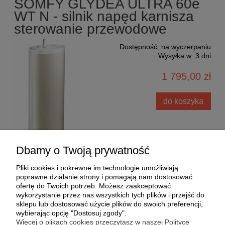
SOMFY GLYDEA ULTRA 60e
WT N - silnik napęd karnisza
sterowanie przewodowe
Dostępność:
na wyczerpaniu
Wysyłka w:
3 dni
1 795,00 zł
do koszyka
Dbamy o Twoją prywatność
Pliki cookies i pokrewne im technologie umożliwiają
poprawne działanie strony i pomagają nam dostosować
ofertę do Twoich potrzeb. Możesz zaakceptować
wykorzystanie przez nas wszystkich tych plików i przejść do
sklepu lub dostosować użycie plików do swoich preferencji,
wybierając opcję "Dostosuj zgody".
Warunki zakupów
Więcej o plikach cookies przeczytasz w naszej Polityce